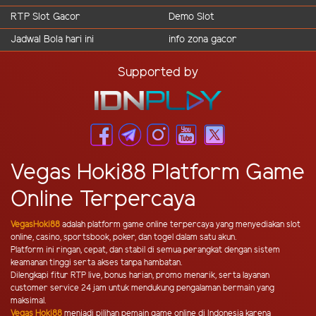
RTP Slot Gacor
Demo Slot
Jadwal Bola hari ini
info zona gacor
Supported by
Vegas Hoki88 Platform Game
Online Terpercaya
VegasHoki88
adalah platform game online terpercaya yang menyediakan slot
online, casino, sportsbook, poker, dan togel dalam satu akun.
Platform ini ringan, cepat, dan stabil di semua perangkat dengan sistem
keamanan tinggi serta akses tanpa hambatan.
Dilengkapi fitur RTP live, bonus harian, promo menarik, serta layanan
customer service 24 jam untuk mendukung pengalaman bermain yang
maksimal.
Vegas Hoki88
menjadi pilihan pemain game online di Indonesia karena