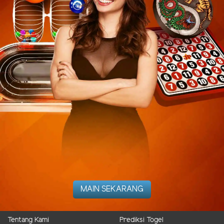
MAIN SEKARANG
Tentang Kami
Prediksi Togel