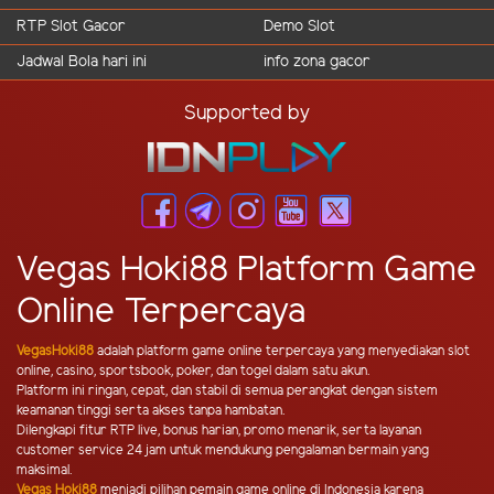
RTP Slot Gacor
Demo Slot
Jadwal Bola hari ini
info zona gacor
Supported by
Vegas Hoki88 Platform Game
Online Terpercaya
VegasHoki88
adalah platform game online terpercaya yang menyediakan slot
online, casino, sportsbook, poker, dan togel dalam satu akun.
Platform ini ringan, cepat, dan stabil di semua perangkat dengan sistem
keamanan tinggi serta akses tanpa hambatan.
Dilengkapi fitur RTP live, bonus harian, promo menarik, serta layanan
customer service 24 jam untuk mendukung pengalaman bermain yang
maksimal.
Vegas Hoki88
menjadi pilihan pemain game online di Indonesia karena