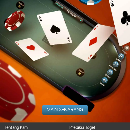
MAIN SEKARANG
Tentang Kami
Prediksi Togel