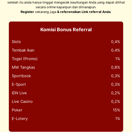
setelah itu anda hanya tinggal mengecek keuntungan Anda yang dapat dilihat
secara online kapanpun dan dimanapun.
Register
sekarang juga
& referensikan Link referral Anda
.
Komisi Bonus Referral
Slots
0,4%
Tembak Ikan
0,4%
Togel (Promo)
1%
MM Tangkas
0,8%
Sportbook
0,3%
E-Sport
0,3%
IDN Live
0,2%
Live Casino
0,2%
Poker
15%
E-Lotery
1%