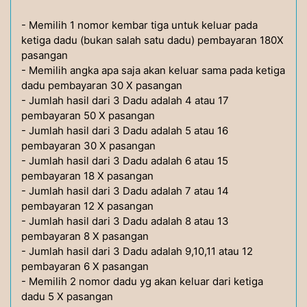
- Memilih 1 nomor kembar tiga untuk keluar pada
ketiga dadu (bukan salah satu dadu) pembayaran 180X
pasangan
- Memilih angka apa saja akan keluar sama pada ketiga
dadu pembayaran 30 X pasangan
- Jumlah hasil dari 3 Dadu adalah 4 atau 17
pembayaran 50 X pasangan
- Jumlah hasil dari 3 Dadu adalah 5 atau 16
pembayaran 30 X pasangan
- Jumlah hasil dari 3 Dadu adalah 6 atau 15
pembayaran 18 X pasangan
- Jumlah hasil dari 3 Dadu adalah 7 atau 14
pembayaran 12 X pasangan
- Jumlah hasil dari 3 Dadu adalah 8 atau 13
pembayaran 8 X pasangan
- Jumlah hasil dari 3 Dadu adalah 9,10,11 atau 12
pembayaran 6 X pasangan
- Memilih 2 nomor dadu yg akan keluar dari ketiga
dadu 5 X pasangan