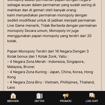
sebagai acuan dalam permainan yang sudah sering di
mainkan dan di gemari oleh banyak orang.
kami menyediakan permainan monopoly dengan
sedikit modifikasi untuk di jadikan menjadi permainan
Live Game menarik, Tidak Berbeda dengan permainan
monopoly Secara umum, Monopoly ini juga
menggunakan papan monopoly yang terdiri dari 20
kotak.
Papan Monopoly Terdiri dari 16 Negara Dengan 3
Kotak bonus dan 1 Kotak Zonk, Yaitu :
- 4 Negara Zona Merah : Indonesia, Singapore,
Malaysia, Brunei
- 4 Negara Zona Kuning : Japan, China, Korea, Hong
Kong
- 4 Negara Zona Biru : Vietnam, Phillipines, Thailand,
Laos
- 4 Negara Zona Hijau : Cambodia, Macao, India,
Taiwan
BERANDA
DAFTAR
PROMOSI
LIVE CHAT
- Bonus x2, Bonus x1, Bonus x1/2 masing-masing 1