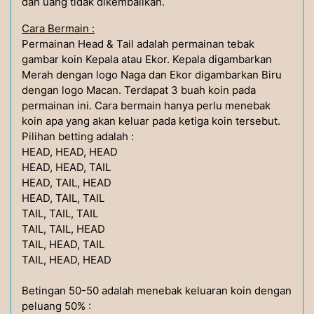
dan uang tidak dikembalikan.
Cara Bermain :
Permainan Head & Tail adalah permainan tebak
gambar koin Kepala atau Ekor. Kepala digambarkan
Merah dengan logo Naga dan Ekor digambarkan Biru
dengan logo Macan. Terdapat 3 buah koin pada
permainan ini. Cara bermain hanya perlu menebak
koin apa yang akan keluar pada ketiga koin tersebut.
Pilihan betting adalah :
HEAD, HEAD, HEAD
HEAD, HEAD, TAIL
HEAD, TAIL, HEAD
HEAD, TAIL, TAIL
TAIL, TAIL, TAIL
TAIL, TAIL, HEAD
TAIL, HEAD, TAIL
TAIL, HEAD, HEAD
Betingan 50-50 adalah menebak keluaran koin dengan
peluang 50% :