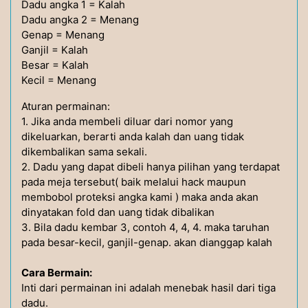
Dadu angka 1 = Kalah
Dadu angka 2 = Menang
Genap = Menang
Ganjil = Kalah
Besar = Kalah
Kecil = Menang
Aturan permainan:
1. Jika anda membeli diluar dari nomor yang
dikeluarkan, berarti anda kalah dan uang tidak
dikembalikan sama sekali.
2. Dadu yang dapat dibeli hanya pilihan yang terdapat
pada meja tersebut( baik melalui hack maupun
membobol proteksi angka kami ) maka anda akan
dinyatakan fold dan uang tidak dibalikan
3. Bila dadu kembar 3, contoh 4, 4, 4. maka taruhan
pada besar-kecil, ganjil-genap. akan dianggap kalah
Cara Bermain:
Inti dari permainan ini adalah menebak hasil dari tiga
dadu.