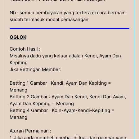
Nb : semua pembayaran yang tertera di cara bermain
sudah termasuk modal pemasangan.
OGLOK
Contoh Hasil :
Misalnya dadu yang keluar adalah Kendi, Ayam Dan
Kepiting
Jika Bettingan Member:
Betting 1 Gambar : Kendi, Ayam Dan Kepiting =
Menang
Betting 2 Gambar : Ayam Dan Kendi, Kendi Dan Ayam,
Ayam Dan Kepiting = Menang
Betting 4 Gambar : Koin-Ayam-Kendi-Kepiting =
Menang
Aturan Permainan :
1. Jika anda membeli gambar di luar dari gambar yang