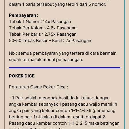
dalam 1 baris tersebut yang terdiri dari 5 nomor.
Pembayaran :
Tebak 1 Nomor : 14x Pasangan
Tebak Per Kolom : 4.6x Pasangan
Tebak Per baris : 2.75x Pasangan
50-50 Tebak Besar - Kecil : 2x Pasangan
Nb : semua pembayaran yang tertera di cara bermain
sudah termasuk modal pemasangan.
POKER DICE
Peraturan Game Poker Dice :
- 1 Pair adalah menebak hasil dadu keluar dengan
angka kembar sebanyak 1 pasang dadu wajib memilih
angka pair yang keluar contoh 1-1-4-5-6 (pemenang
betting pair 1) Jikalau di dalam result terdapat 2
Pasang dadu kembar contoh 1-1-2-2-5 maka bettingan