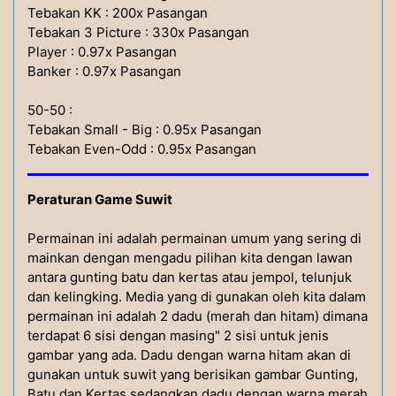
Tebakan KK : 200x Pasangan
Tebakan 3 Picture : 330x Pasangan
Player : 0.97x Pasangan
Banker : 0.97x Pasangan
50-50 :
Tebakan Small - Big : 0.95x Pasangan
Tebakan Even-Odd : 0.95x Pasangan
Peraturan Game Suwit
Permainan ini adalah permainan umum yang sering di
mainkan dengan mengadu pilihan kita dengan lawan
antara gunting batu dan kertas atau jempol, telunjuk
dan kelingking. Media yang di gunakan oleh kita dalam
permainan ini adalah 2 dadu (merah dan hitam) dimana
terdapat 6 sisi dengan masing" 2 sisi untuk jenis
gambar yang ada. Dadu dengan warna hitam akan di
gunakan untuk suwit yang berisikan gambar Gunting,
Batu dan Kertas sedangkan dadu dengan warna merah