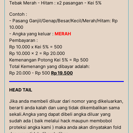
Tebak Merah - Hitam : x2 pasangan - Kei 5%
Contoh :
- Pasang Ganjil/Genap/Besar/Kecil/Merah/Hitam: Rp
10.000
- Angka yang keluar :
MERAH
Pembayaran :
Rp 10.000 x Kei 5% = 500
Rp 10.000 x 2 = Rp 20.000
Kemenangan Potong Kei 5% = Rp 500
Total Kemenangn yang dibayar adalah:
Rp 20.000 - Rp 500
Rp 19.500
HEAD TAIL
Jika anda membeli diluar dari nomor yang dikeluarkan,
berarti anda kalah dan uang tidak dikembalikan sama
sekali.Angka yang dapat dibeli angka diluar yang
sudah ada ( baik melalui hack maupun membobol
proteksi angka kami ) maka anda akan dinyatakan fold