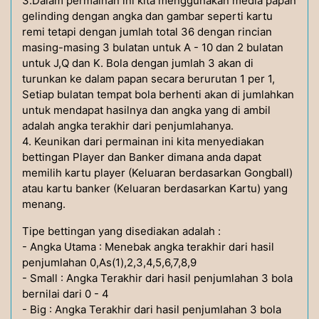
3.Dalam permainan ini kita menggunakan media papan
gelinding dengan angka dan gambar seperti kartu
remi tetapi dengan jumlah total 36 dengan rincian
masing-masing 3 bulatan untuk A - 10 dan 2 bulatan
untuk J,Q dan K. Bola dengan jumlah 3 akan di
turunkan ke dalam papan secara berurutan 1 per 1,
Setiap bulatan tempat bola berhenti akan di jumlahkan
untuk mendapat hasilnya dan angka yang di ambil
adalah angka terakhir dari penjumlahanya.
4. Keunikan dari permainan ini kita menyediakan
bettingan Player dan Banker dimana anda dapat
memilih kartu player (Keluaran berdasarkan Gongball)
atau kartu banker (Keluaran berdasarkan Kartu) yang
menang.
Tipe bettingan yang disediakan adalah :
- Angka Utama : Menebak angka terakhir dari hasil
penjumlahan 0,As(1),2,3,4,5,6,7,8,9
- Small : Angka Terakhir dari hasil penjumlahan 3 bola
bernilai dari 0 - 4
- Big : Angka Terakhir dari hasil penjumlahan 3 bola