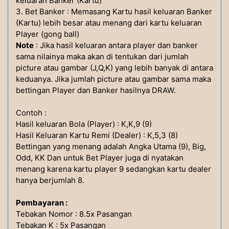
keluaran Banker (Kartu)
3. Bet Banker : Memasang Kartu hasil keluaran Banker
(Kartu) lebih besar atau menang dari kartu keluaran
Player (gong ball)
Note
: Jika hasil keluaran antara player dan banker
sama nilainya maka akan di tentukan dari jumlah
picture atau gambar (J,Q,K) yang lebih banyak di antara
keduanya. Jika jumlah picture atau gambar sama maka
bettingan Player dan Banker hasilnya DRAW.
Contoh :
Hasil keluaran Bola (Player) : K,K,9 (9)
Hasil Keluaran Kartu Remi (Dealer) : K,5,3 (8)
Bettingan yang menang adalah Angka Utama (9), Big,
Odd, KK Dan untuk Bet Player juga di nyatakan
menang karena kartu player 9 sedangkan kartu dealer
hanya berjumlah 8.
Pembayaran :
Tebakan Nomor : 8.5x Pasangan
Tebakan K : 5x Pasangan