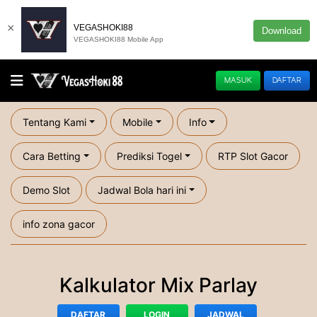
×
VEGASHOKI88
Download
VEGASHOKI88 Mobile App
MASUK
DAFTAR
Tentang Kami
Mobile
Info
Cara Betting
Prediksi Togel
RTP Slot Gacor
Demo Slot
Jadwal Bola hari ini
info zona gacor
Kalkulator Mix Parlay
DAFTAR
LOGIN
JADWAL