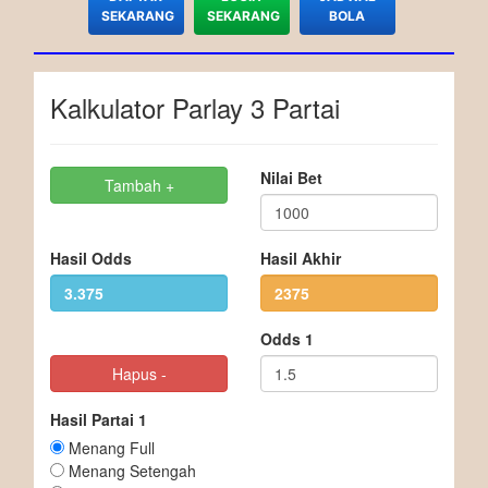
SEKARANG
SEKARANG
BOLA