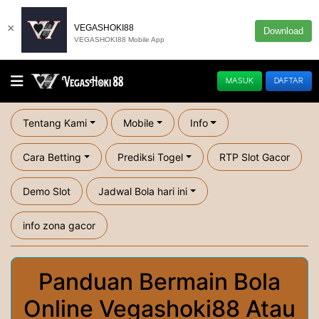
×
VEGASHOKI88
Download
VEGASHOKI88 Mobile App
MASUK
DAFTAR
Tentang Kami
Mobile
Info
Cara Betting
Prediksi Togel
RTP Slot Gacor
Demo Slot
Jadwal Bola hari ini
info zona gacor
Panduan Bermain Bola
Online Vegashoki88 Atau