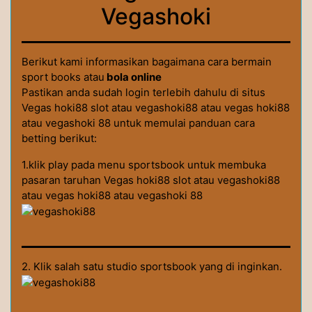
Vegashoki
Berikut kami informasikan bagaimana cara bermain
sport books atau
bola online
Pastikan anda sudah login terlebih dahulu di situs
Vegas hoki88 slot atau vegashoki88 atau vegas hoki88
atau vegashoki 88 untuk memulai panduan cara
betting berikut:
1.klik play pada menu sportsbook untuk membuka
pasaran taruhan Vegas hoki88 slot atau vegashoki88
atau vegas hoki88 atau vegashoki 88
2. Klik salah satu studio sportsbook yang di inginkan.