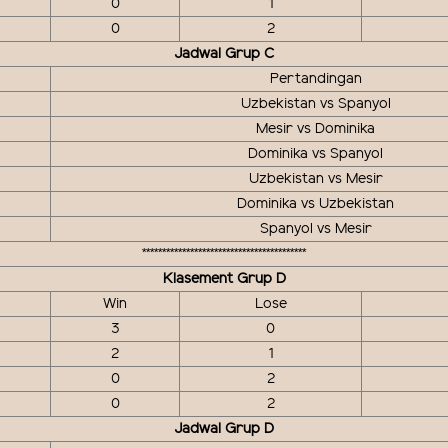
0
1
0
2
Jadwal Grup C
Pertandingan
Uzbekistan vs Spanyol
Mesir vs Dominika
Dominika vs Spanyol
Uzbekistan vs Mesir
Dominika vs Uzbekistan
Spanyol vs Mesir
*****************************************
Klasement Grup D
Win
Lose
3
0
2
1
0
2
0
2
Jadwal Grup D