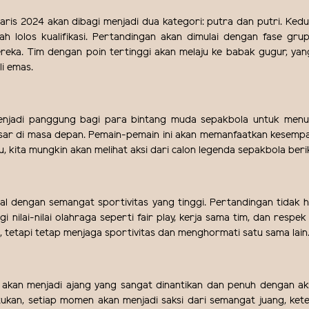
is 2024 akan dibagi menjadi dua kategori: putra dan putri. Kedua
ah lolos kualifikasi. Pertandingan akan dimulai dengan fase gru
reka. Tim dengan poin tertinggi akan melaju ke babak gugur, ya
i emas.
enjadi panggung bagi para bintang muda sepakbola untuk menu
sar di masa depan. Pemain-pemain ini akan memanfaatkan kesem
, kita mungkin akan melihat aksi dari calon legenda sepakbola beri
nal dengan semangat sportivitas yang tinggi. Pertandingan tida
gi nilai-nilai olahraga seperti fair play, kerja sama tim, dan resp
, tetapi tetap menjaga sportivitas dan menghormati satu sama lain
 akan menjadi ajang yang sangat dinantikan dan penuh dengan a
ukan, setiap momen akan menjadi saksi dari semangat juang, ket