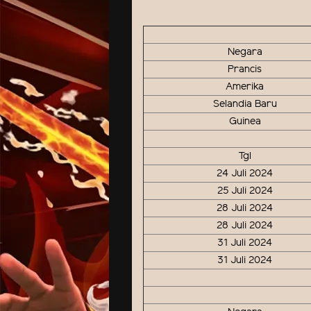
Negara
Prancis
Amerika
Selandia Baru
Guinea
Tgl
24 Juli 2024
25 Juli 2024
28 Juli 2024
28 Juli 2024
31 Juli 2024
31 Juli 2024