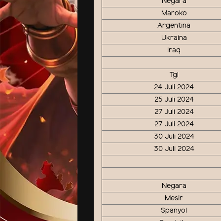
Negara
Maroko
Argentina
Ukraina
Iraq
Tgl
24 Juli 2024
25 Juli 2024
27 Juli 2024
27 Juli 2024
30 Juli 2024
30 Juli 2024
Negara
Mesir
Spanyol