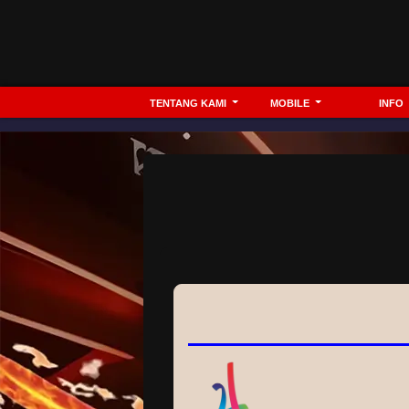
TENTANG KAMI
MOBILE
INFO