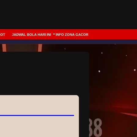
LOT
JADWAL BOLA HARI INI
INFO ZONA GACOR