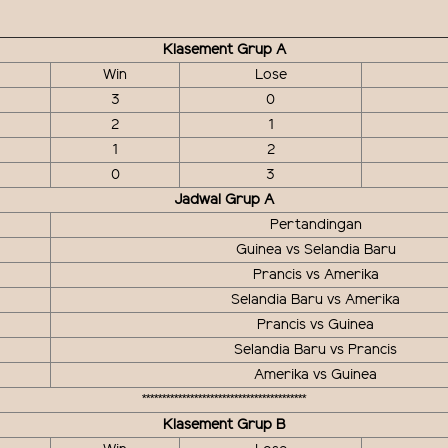
Klasement Grup A
Win
Lose
3
0
2
1
1
2
0
3
Jadwal Grup A
Pertandingan
Guinea vs Selandia Baru
Prancis vs Amerika
Selandia Baru vs Amerika
Prancis vs Guinea
Selandia Baru vs Prancis
Amerika vs Guinea
*****************************************
Klasement Grup B