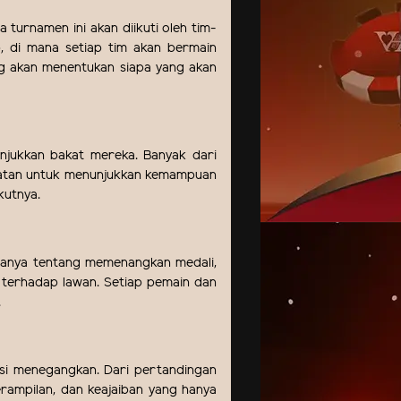
 turnamen ini akan diikuti oleh tim-
p, di mana setiap tim akan bermain
ng akan menentukan siapa yang akan
njukkan bakat mereka. Banyak dari
patan untuk menunjukkan kemampuan
kutnya.
k hanya tentang memenangkan medali,
ek terhadap lawan. Setiap pemain dan
.
ksi menegangkan. Dari pertandingan
erampilan, dan keajaiban yang hanya