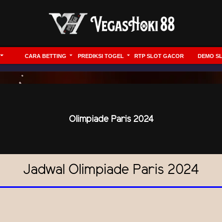
CARA BETTING
PREDIKSI TOGEL
RTP SLOT GACOR
DEMO S
Olimpiade Paris 2024
Jadwal Olimpiade Paris 2024