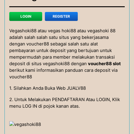
LOGIN
REGISTER
Vegashoki88 atau vegas hoki88 atau vegashoki 88
adalah salah salah satu situs yang bekerjasama
dengan voucher88 sebagai salah satu alat
pembayaran untuk deposit yang bertujuan untuk
mempermudah para member melakukan transaksi
deposit di situs vegashoki88 dengan
voucher88 slot
berikut kami informasikan panduan cara deposit via
voucher88
1. Silahkan Anda Buka Web JUALV88
2. Untuk Melakukan PENDAFTARAN Atau LOGIN, Klik
menu LOG IN di pojok kanan atas.