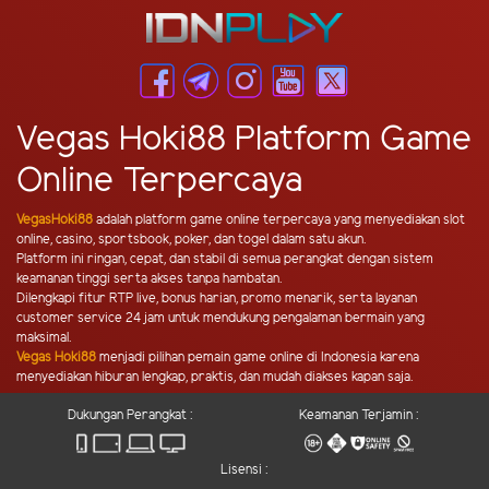
Vegas Hoki88 Platform Game
Online Terpercaya
VegasHoki88
adalah platform game online terpercaya yang menyediakan slot
online, casino, sportsbook, poker, dan togel dalam satu akun.
Platform ini ringan, cepat, dan stabil di semua perangkat dengan sistem
keamanan tinggi serta akses tanpa hambatan.
Dilengkapi fitur RTP live, bonus harian, promo menarik, serta layanan
customer service 24 jam untuk mendukung pengalaman bermain yang
maksimal.
Vegas Hoki88
menjadi pilihan pemain game online di Indonesia karena
menyediakan hiburan lengkap, praktis, dan mudah diakses kapan saja.
Dukungan Perangkat :
Keamanan Terjamin :
Lisensi :