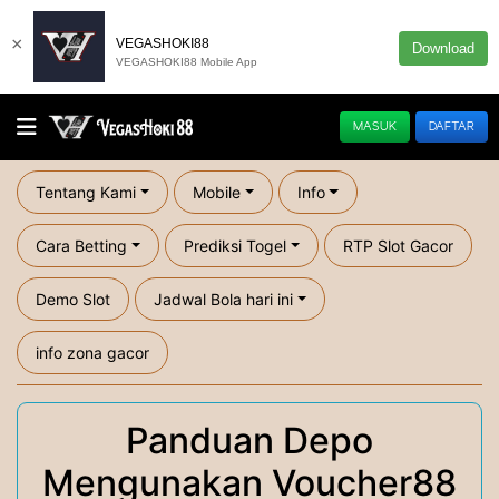
×
VEGASHOKI88
Download
VEGASHOKI88 Mobile App
MASUK
DAFTAR
Tentang Kami
Mobile
Info
Cara Betting
Prediksi Togel
RTP Slot Gacor
Demo Slot
Jadwal Bola hari ini
info zona gacor
Panduan Depo
Mengunakan Voucher88