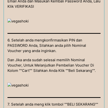
Email Anda dan Masukan Kembali Password Anda, Lalu
Klik VERIFIKASI
6. Setelah anda mengkonfirmasikan PIN dan
PASSWORD Anda, Silahkan anda pilih Nominal
Voucher yang anda inginkan.
Dan Jika anda sudah selesai memilih Nominal
Voucher, Untuk Melanjutkan Pembelian Voucher Di
Kolom ""Cart"" Silahkan Anda Klik ""Beli Sekarang"".
7. Setelah anda meng klik tombol ""BELI SEKARANG""