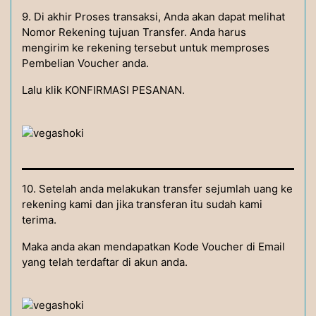
9. Di akhir Proses transaksi, Anda akan dapat melihat
Nomor Rekening tujuan Transfer. Anda harus
mengirim ke rekening tersebut untuk memproses
Pembelian Voucher anda.
Lalu klik KONFIRMASI PESANAN.
10. Setelah anda melakukan transfer sejumlah uang ke
rekening kami dan jika transferan itu sudah kami
terima.
Maka anda akan mendapatkan Kode Voucher di Email
yang telah terdaftar di akun anda.