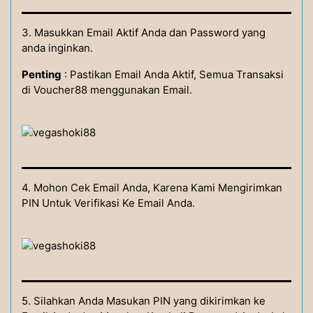
3. Masukkan Email Aktif Anda dan Password yang
anda inginkan.
Penting
: Pastikan Email Anda Aktif, Semua Transaksi
di Voucher88 menggunakan Email.
4. Mohon Cek Email Anda, Karena Kami Mengirimkan
PIN Untuk Verifikasi Ke Email Anda.
5. Silahkan Anda Masukan PIN yang dikirimkan ke