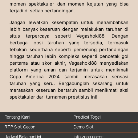
momen spektakuler dan momen kejutan yang bisa
terjadi di setiap pertandingan.
Jangan lewatkan kesempatan untuk menambahkan
lebih banyak keseruan dengan melakukan taruhan di
situs terpercaya seperti Vegashoki88. Dengan
berbagai opsi taruhan yang tersedia, termasuk
tebakan sederhana seperti pemenang pertandingan
hingga taruhan lebih kompleks seperti pencetak gol
pertama atau skor akhir, Vegashoki88 menyediakan
platform yang aman dan terjamin untuk menikmati
Copa America 2024 sambil merasakan sensasi
taruhan yang seru. Bergabunglah sekarang untuk
merasakan keseruan bertaruh sambil menikmati aksi
spektakuler dari turnamen prestisius ini!
Tentang Kami
Prediksi Togel
RTP Slot Gacor
Demo Slot
Jadwal Bola hari ini
info zona gacor