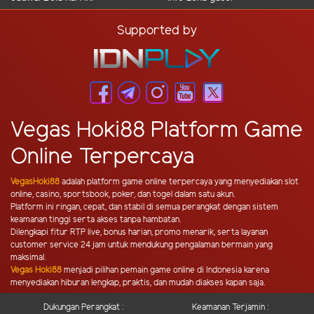
Supported by
Vegas Hoki88 Platform Game
Online Terpercaya
VegasHoki88
adalah platform game online terpercaya yang menyediakan slot
online, casino, sportsbook, poker, dan togel dalam satu akun.
Platform ini ringan, cepat, dan stabil di semua perangkat dengan sistem
keamanan tinggi serta akses tanpa hambatan.
Dilengkapi fitur RTP live, bonus harian, promo menarik, serta layanan
customer service 24 jam untuk mendukung pengalaman bermain yang
maksimal.
Vegas Hoki88
menjadi pilihan pemain game online di Indonesia karena
menyediakan hiburan lengkap, praktis, dan mudah diakses kapan saja.
Dukungan Perangkat :
Keamanan Terjamin :