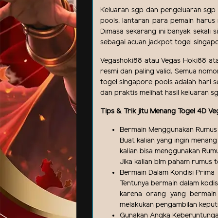
Keluaran sgp dan pengeluaran sgp h
pools. lantaran para pemain harus
Dimasa sekarang ini banyak sekali 
sebagai acuan jackpot togel singap
Vegashoki88 atau Vegas Hoki88 atau
resmi dan paling valid. Semua nomo
togel singapore pools adalah hari s
dan praktis melihat hasil keluaran 
Tips & Trik jitu Menang Togel 4D V
Bermain Menggunakan Rumus 
Buat kalian yang ingin menang
kalian bisa menggunakan Rum
Jika kalian blm paham rumus t
Bermain Dalam Kondisi Prima
Tentunya bermain dalam kodis
karena orang yang bermain 
melakukan pengambilan keput
Gunakan Angka Keberuntung