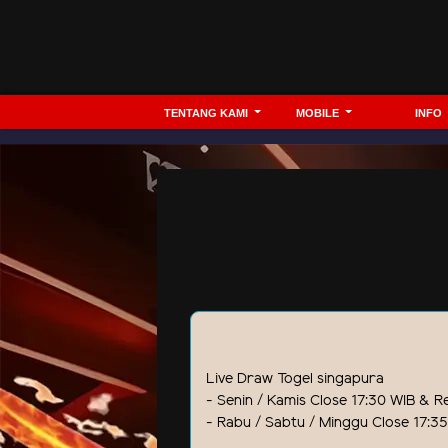
TENTANG KAMI
MOBILE
INFO
Live Draw Togel singapura
- Senin / Kamis Close 17:30 WIB & Re
- Rabu / Sabtu / Minggu Close 17:35