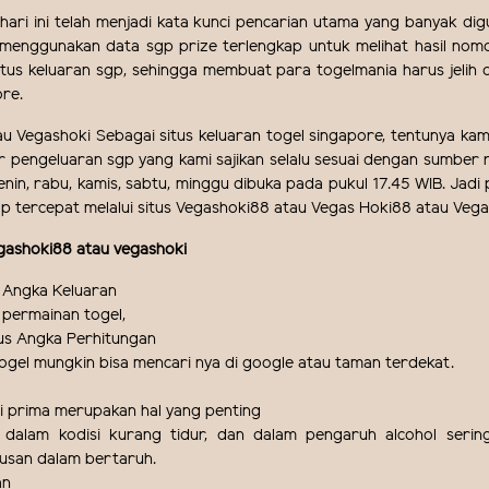
ari ini telah menjadi kata kunci pencarian utama yang banyak di
 menggunakan data sgp prize terlengkap untuk melihat hasil nom
situs keluaran sgp, sehingga membuat para togelmania harus jelih 
ore.
 Vegashoki Sebagai situs keluaran togel singapore, tentunya ka
r pengeluaran sgp yang kami sajikan selalu sesuai dengan sumber 
enin, rabu, kamis, sabtu, minggu dibuka pada pukul 17.45 WIB. Ja
sgp tercepat melalui situs Vegashoki88 atau Vegas Hoki88 atau Vega
egashoki88 atau vegashoki
Angka Keluaran
 permainan togel,
us Angka Perhitungan
ogel mungkin bisa mencari nya di google atau taman terdekat.
i prima merupakan hal yang penting
dalam kodisi kurang tidur, dan dalam pengaruh alcohol seri
usan dalam bertaruh.
an