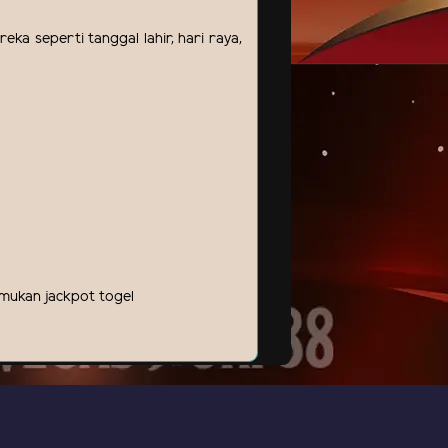
 seperti tanggal lahir, hari raya,
mukan jackpot togel