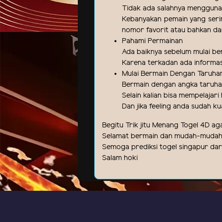
Tidak ada salahnya mengguna
Kebanyakan pemain yang serin
nomor favorit atau bahkan dar
Pahami Permainan
Ada baiknya sebelum mulai be
Karena terkadan ada informas
Mulai Bermain Dengan Taruhan
Bermain dengan angka taruhan
Selain kalian bisa mempelajari
Dan jika feeling anda sudah k
Begitu Trik jitu Menang Togel 4D a
Selamat bermain dan mudah-mudahan
Semoga prediksi togel singapur da
Salam hoki