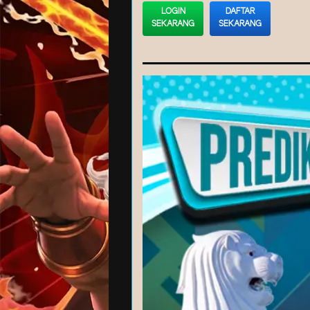
LOGIN
DAFTAR
SEKARANG
SEKARANG