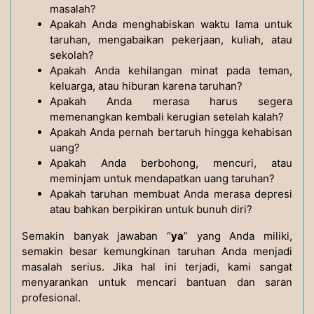
masalah?
Apakah Anda menghabiskan waktu lama untuk
taruhan, mengabaikan pekerjaan, kuliah, atau
sekolah?
Apakah Anda kehilangan minat pada teman,
keluarga, atau hiburan karena taruhan?
Apakah Anda merasa harus segera
memenangkan kembali kerugian setelah kalah?
Apakah Anda pernah bertaruh hingga kehabisan
uang?
Apakah Anda berbohong, mencuri, atau
meminjam untuk mendapatkan uang taruhan?
Apakah taruhan membuat Anda merasa depresi
atau bahkan berpikiran untuk bunuh diri?
Semakin banyak jawaban “
ya
” yang Anda miliki,
semakin besar kemungkinan taruhan Anda menjadi
masalah serius. Jika hal ini terjadi, kami sangat
menyarankan untuk mencari bantuan dan saran
profesional.