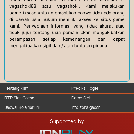
vegashoki88 atau vegashoki. Kami melakukan
pemeriksaan untuk memastikan bahwa tidak ada orang
di bawah usia hukum memiliki akses ke situs game
kami. Penyediaan informasi yang tidak akurat atau
tidak jujur tentang usia pemain akan mengakibatkan
perampasan setiap kemenangan dan dapat
mengakibatkan sipil dan / atau tuntutan pidana.
Tentang Kami
Prediksi Togel
RTP Slot Gacor
Demo Slot
Jadwal Bola hari ini
info zona gacor
Supported by