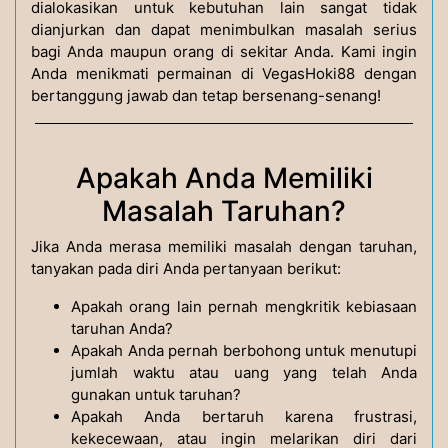
dialokasikan untuk kebutuhan lain sangat tidak
dianjurkan dan dapat menimbulkan masalah serius
bagi Anda maupun orang di sekitar Anda. Kami ingin
Anda menikmati permainan di VegasHoki88 dengan
bertanggung jawab dan tetap bersenang-senang!
Apakah Anda Memiliki
Masalah Taruhan?
Jika Anda merasa memiliki masalah dengan taruhan,
tanyakan pada diri Anda pertanyaan berikut:
Apakah orang lain pernah mengkritik kebiasaan
taruhan Anda?
Apakah Anda pernah berbohong untuk menutupi
jumlah waktu atau uang yang telah Anda
gunakan untuk taruhan?
Apakah Anda bertaruh karena frustrasi,
kekecewaan, atau ingin melarikan diri dari